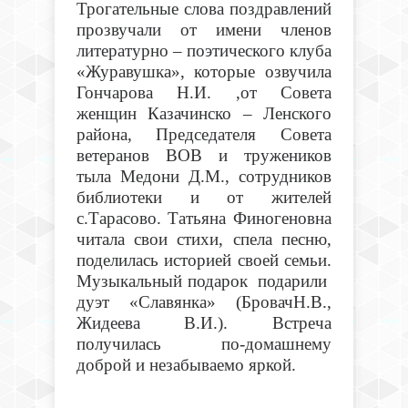
Трогательные слова поздравлений
прозвучали от имени членов
литературно – поэтического клуба
«Журавушка», которые озвучила
Гончарова Н.И. ,от Совета
женщин Казачинско – Ленского
района, Председателя Совета
ветеранов ВОВ и тружеников
тыла Медони Д.М., сотрудников
библиотеки и от жителей
с.Тарасово. Татьяна Финогеновна
читала свои стихи, спела песню,
поделилась историей своей семьи.
Музыкальный подарок подарили
дуэт «Славянка» (БровачН.В.,
Жидеева В.И.). Встреча
получилась по-домашнему
доброй и незабываемо яркой.