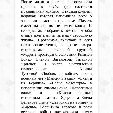
После митинга жители и гости села
прошли в клуб, где состоялся
праздничный концерт.
Открыла концерт
ведущая, которая напомнила всем о
значении памяти о прошлом
: «Память
имеет начало, но не имеет конца. И
сегодня мы собрались вместе, чтобы
отдать долг памяти за нашу свободную
жизнь».
Программа включала в себя
поэтические чтения, вокальные номера,
исполняемые вокальной группой
«Родные просторы», солистами Риммой
Бойко, Еленой Вагановой, Татьяной
Ярцевой.
В числе выступлений
стихотворение
Алины
Тусоевой
«Любовь и война
», песни
военных лет «Майский вальс», «Ехал я
из Берлина», «Вальс медсестры» в
исполнении Риммы Бойко, «Довоенный
вальс» и «Краски войны»
исполнила
Татьяна Ярцева, а Елена
Ваганова спела «Девчонки на войне» и
«Вдовы». Валентина Тарасова в роли
ветерана войны рассказывала внуку