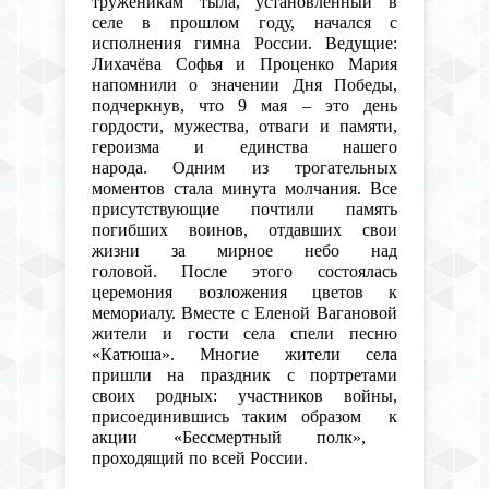
труженикам
тыла, установленный в
селе в прошлом году, начался с
исполнения гимна России. Ведущие:
Лихачёва Софья и Проценко Мария
напомнили о значении Дня Победы,
подчеркнув, что 9 мая – это день
гордости, мужества, отваги и памяти,
героизма и единства нашего
народа
.
Одним из трогательных
моментов стала минута молчания. Все
присутствующие
почтили память
погибших воинов, отдавших свои
жизни за мирное небо над
головой
.
После этого состоялась
церемония
возлож
ения
цвет
ов
к
мемориал
у
.
Вместе с Еленой Вагановой
жители и гости села спели песню
«Катюша».
Многие жители села
пришли
на праздник
с портретами
своих родных: участников войны,
присоединившись
таким образом к
акции
«Бессмертн
ый
полк»
,
проходящий по всей России.